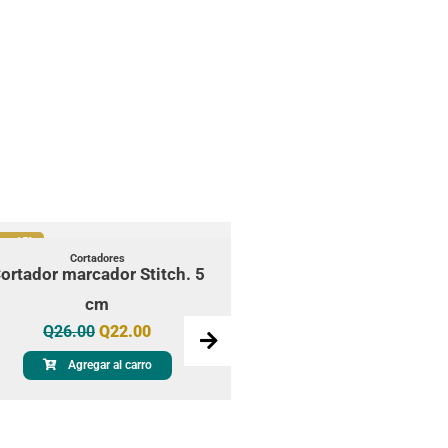
rta 15%
Oferta 15%
Cortadores
Cortadores
ortador marcador Stitch. 5
Cortador marcador Mu
Q
26.00
Q
22.00
cm
Q
26.00
Q
22.00
Agregar al carro
Agregar al carro