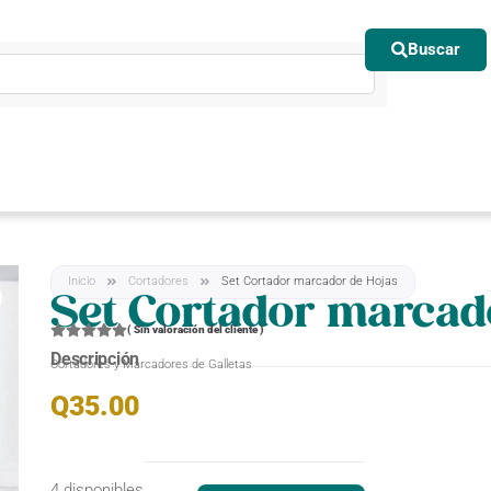
Buscar
Inicio
Cortadores
Set Cortador marcador de Hojas
Set Cortador marcad
(
Sin valoración del cliente
)
Descripción
Cortadores y Marcadores de Galletas
Q
35.00
4 disponibles