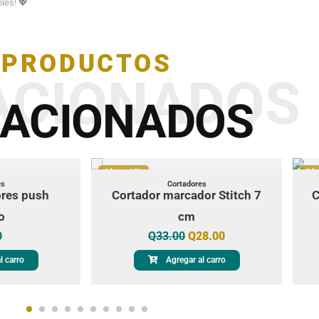
bles! 💖
PRODUCTOS
ACIONADOS
LACIONADOS
Oferta 15%
Ofe
es
Cortadores
ores push
Cortador marcador Stitch 7
C
o
cm
0
Q
33.00
Q
28.00
l carro
Agregar al carro