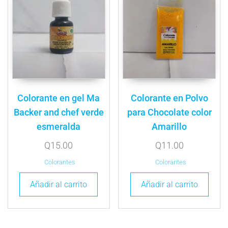
Colorante en gel Ma
Colorante en Polvo
Backer and chef verde
para Chocolate color
esmeralda
Amarillo
Q
15.00
Q
11.00
Colorantes
Colorantes
Añadir al carrito
Añadir al carrito