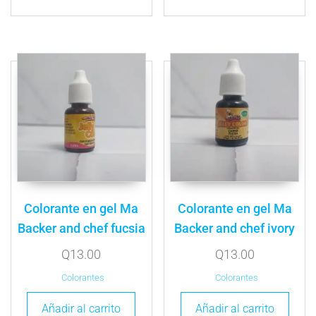
Colorante en gel Ma
Colorante en gel Ma
Backer and chef fucsia
Backer and chef ivory
Q
13.00
Q
13.00
Colorantes
Colorantes
Añadir al carrito
Añadir al carrito