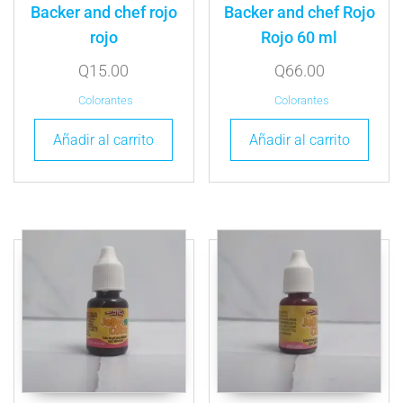
Backer and chef rojo
Backer and chef Rojo
rojo
Rojo 60 ml
Q
15.00
Q
66.00
Colorantes
Colorantes
Añadir al carrito
Añadir al carrito