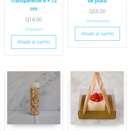
Transparente 8 × 12
de plata
cm
Q
55.00
Q
14.00
Decoraciones
Empaques
Añadir al carrito
Añadir al carrito