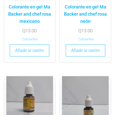
Colorante en gel Ma
Colorante en gel Ma
Backer and chef rosa
Backer and chef rosa
mexicano
neón
Q
13.00
Q
13.00
Colorantes
Colorantes
Añadir al carrito
Añadir al carrito