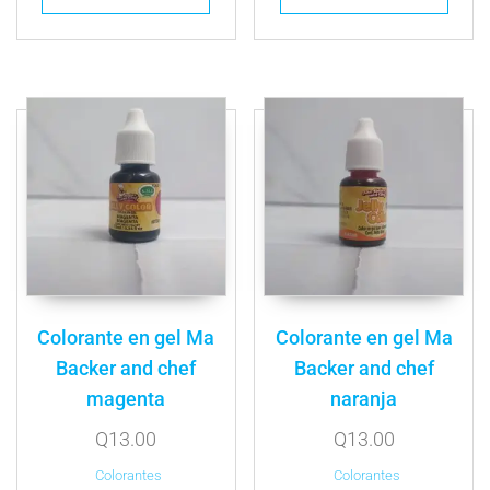
Colorante en gel Ma
Colorante en gel Ma
Backer and chef
Backer and chef
magenta
naranja
Q
13.00
Q
13.00
Colorantes
Colorantes