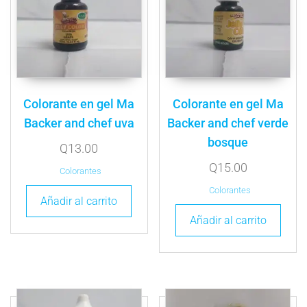
Colorante en gel Ma
Colorante en gel Ma
Backer and chef uva
Backer and chef verde
bosque
Q
13.00
Q
15.00
Colorantes
Colorantes
Añadir al carrito
Añadir al carrito