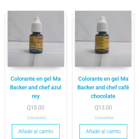
Colorante en gel Ma
Colorante en gel Ma
Backer and chef azul
Backer and chef café
rey
chocolate
Q
15.00
Q
13.00
Colorantes
Colorantes
Añadir al carrito
Añadir al carrito