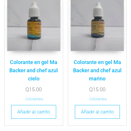
Colorante en gel Ma
Colorante en gel Ma
Backer and chef azul
Backer and chef azul
cielo
marino
Q
15.00
Q
15.00
Colorantes
Colorantes
Añadir al carrito
Añadir al carrito