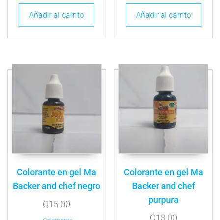
Añadir al carrito
Añadir al carrito
Colorante en gel Ma
Colorante en gel Ma
Backer and chef negro
Backer and chef
purpura
Q
15.00
Q
13.00