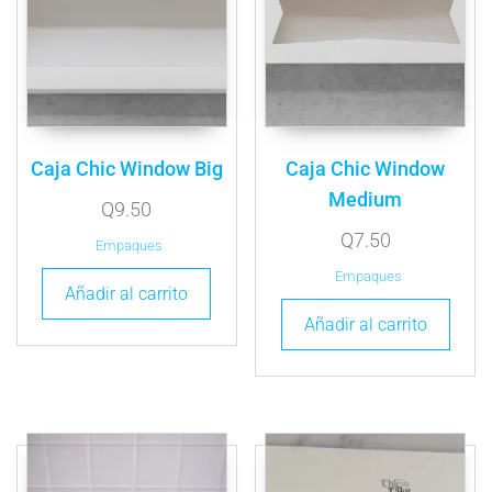
Caja Chic Window Big
Caja Chic Window
Medium
Q
9.50
Q
7.50
Empaques
Empaques
Añadir al carrito
Añadir al carrito