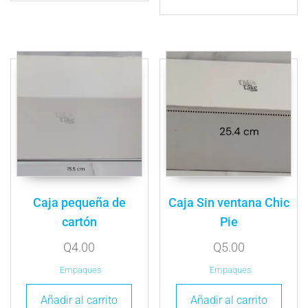
Caja pequeña de
Caja Sin ventana Chic
cartón
Pie
Q
4.00
Q
5.00
Empaques
Empaques
Añadir al carrito
Añadir al carrito