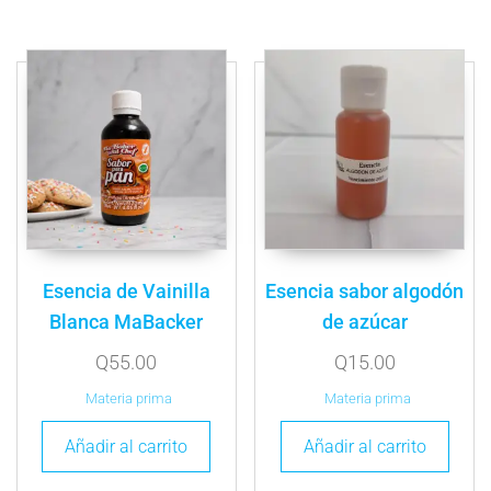
Esencia de Vainilla
Esencia sabor algodón
Blanca MaBacker
de azúcar
Q
55.00
Q
15.00
Materia prima
Materia prima
Añadir al carrito
Añadir al carrito