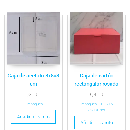
Caja de acetato 8x8x3
Caja de cartón
cm
rectangular rosada
Q
20.00
Q
4.00
Empaques
Empaques
,
OFERTAS
NAVIDEÑAS
Añadir al carrito
Añadir al carrito