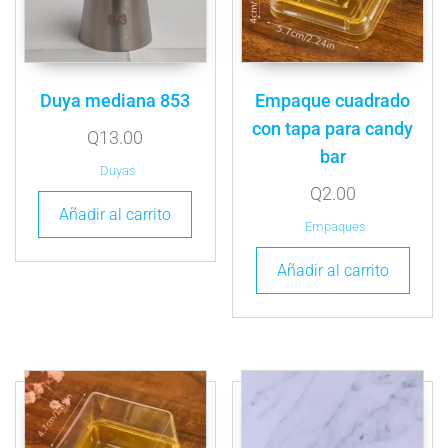
Duya mediana 853
Empaque cuadrado
con tapa para candy
Q
13.00
bar
Duyas
Q
2.00
Añadir al carrito
Empaques
Añadir al carrito