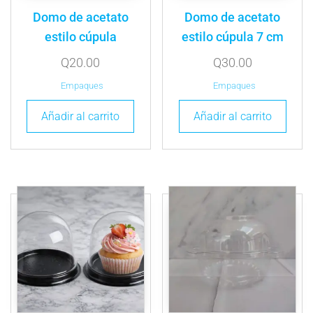
Domo de acetato
Domo de acetato
estilo cúpula
estilo cúpula 7 cm
Q
20.00
Q
30.00
Empaques
Empaques
Añadir al carrito
Añadir al carrito