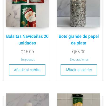
Bolsitas Navideñas 20
Bote grande de papel
unidades
de plata
Q
15.00
Q
55.00
Empaques
Decoraciones
Añadir al carrito
Añadir al carrito