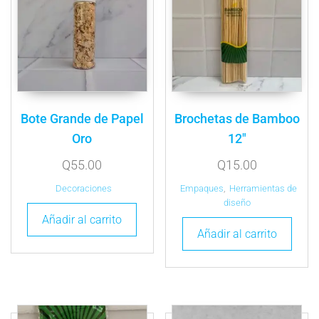
Bote Grande de Papel
Brochetas de Bamboo
Oro
12″
Q
55.00
Q
15.00
Decoraciones
Empaques
,
Herramientas de
diseño
Añadir al carrito
Añadir al carrito