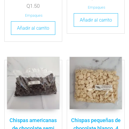
Q
1.50
Empaques
Empaques
Añadir al carrito
Añadir al carrito
Chispas americanas
Chispas pequeñas de
de chocolate semi
chocolate blanco. 4