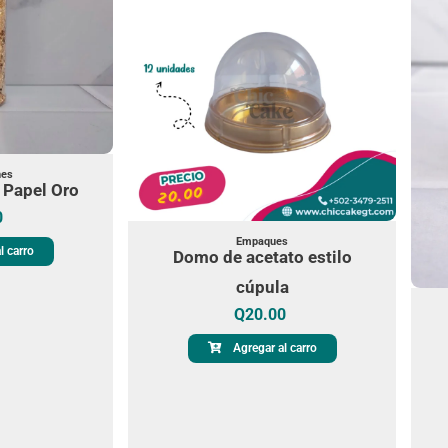
nes
 Papel Oro
0
Empaques
l carro
Domo de acetato estilo
cúpula
Q
20.00
Agregar al carro