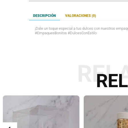
DESCRIPCIÓN
VALORACIONES (0)
¡Dale un toque especial a tus dulces con nuestros empa
#EmpaquesBonitos #DulcesConEstilo
REL
RE