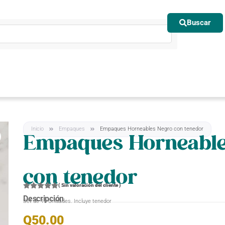
Buscar
Inicio
Empaques
Empaques Horneables Negro con tenedor
Empaques Horneable
con tenedor
(
Sin valoración del cliente
)
Descripción
Set de 10 Unidades. Incluye tenedor
Q
50.00