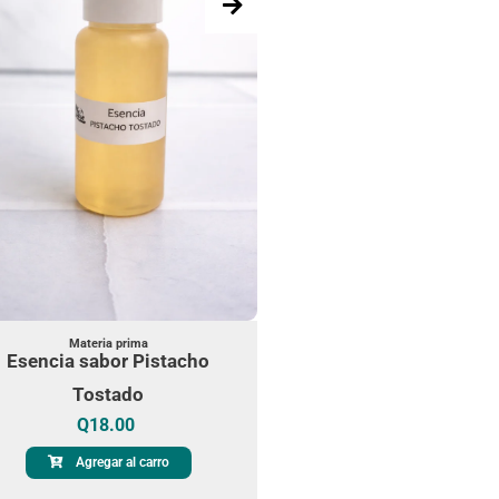
Materia prima
Esencia sabor bail
Q
15.00
Materia prima
Esencia sabor Pistacho
Agregar al carro
Tostado
Q
18.00
Agregar al carro