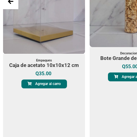
Decoracio
Bote Grande de
Empaques
Caja de acetato 10x10x12 cm
Q
55.0
Q
35.00
Agregar a
Agregar al carro