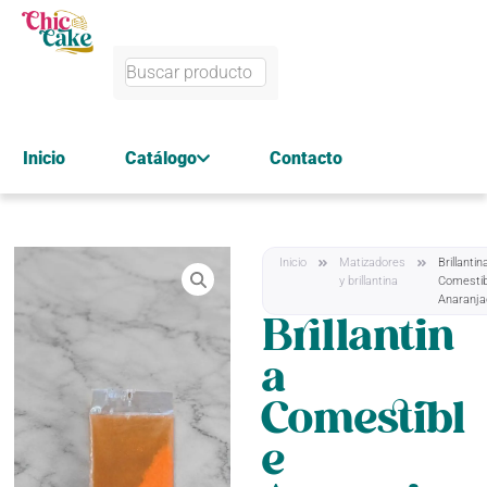
Inicio
Catálogo
Contacto
Inicio
Matizadores
Brillantin
y brillantina
Comestib
Anaranja
Brillantin
a
Comestibl
e