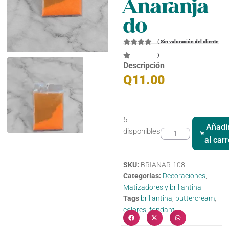
Anaranja
do
(
Sin valoración del cliente
)
Descripción
Q
11.00
5
Añadi
disponibles
al carr
SKU:
BRIANAR-108
Categorías:
Decoraciones
,
Matizadores y brillantina
Tags
brillantina
,
buttercream
,
colores
,
fondant