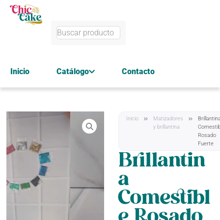
Inicio
Catálogo
Contacto
Inicio
Matizadores
Brillantin
y brillantina
Comestib
Rosado
Fuerte
Brillantin
a
Comestibl
e Rosado