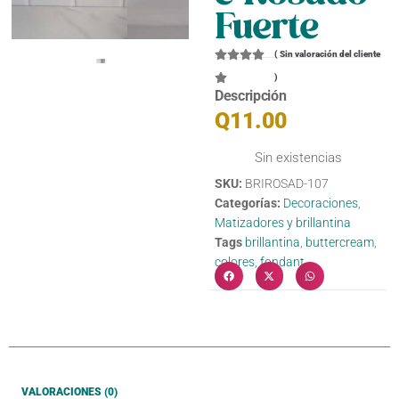
Fuerte
(
Sin valoración del cliente
)
Descripción
Q
11.00
Sin existencias
SKU:
BRIROSAD-107
Categorías:
Decoraciones
,
Matizadores y brillantina
Tags
brillantina
,
buttercream
,
colores
,
fondant
VALORACIONES (0)