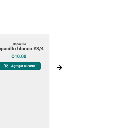
Capacillo
pacillo blanco #3/4
Q
10.00
Agregar al carro