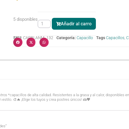
5 disponibles
Añadir al carro
SKU:
CAPBLANM- 132
Categoría:
Capacillo
Tags
Capacillos
,
C
ros *capacillos de alta calidad. Resistentes a la grasa y al calor, disponibles 
 estilo. 🎨🔥 ¡Elige los tuyos y crea postres únicos! 🍰💖
ades”