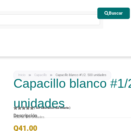
Buscar
Inicio
Capacillo
Capacillo blanco #1/2. 500 unidades
Capacillo blanco #1/
unidades
(
Sin valoración del cliente
)
Descripción
Rollo de 500 unidades.
Q
41.00