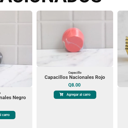
Capacillo
Capacillos Nacionales Rojo
Q
8.00
o
Agregar al carro
nales Negro
l carro