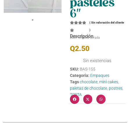
pasteles
6″
(
Sin valoración del cliente
)
Descripción
Base delgada dorada
Q
2.50
Sin existencias
SKU:
BAS-155
Categoría:
Empaques
Tags
chocolate
,
mini cakes
,
paletas de chocolate
,
postres
,
TORTA