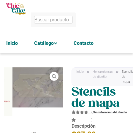
Inicio
Catálogo
Contacto
Inicio
Herramientas
Stencil
de diseño
de
mapa
Stencils
de mapa
(
Sin valoración del cliente
)
Descripción