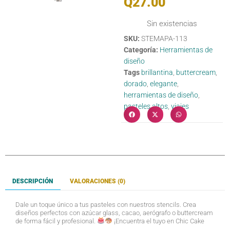
Q
27.00
Sin existencias
SKU:
STEMAPA-113
Categoría:
Herramientas de
diseño
Tags
brillantina
,
buttercream
,
dorado
,
elegante
,
herramientas de diseño
,
pasteles altos
,
viajes
DESCRIPCIÓN
VALORACIONES (0)
Dale un toque único a tus pasteles con nuestros stencils. Crea
diseños perfectos con azúcar glass, cacao, aerógrafo o buttercream
de forma fácil y profesional.
¡Encuentra el tuyo en Chic Cake