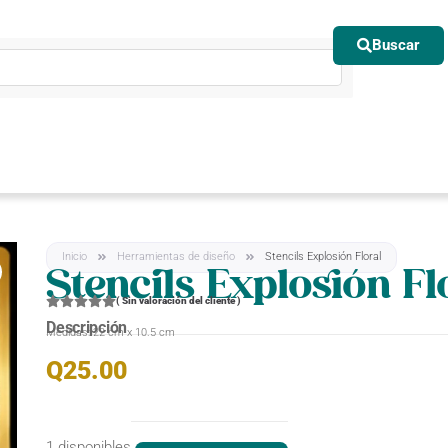
Buscar
Inicio
Herramientas de diseño
Stencils Explosión Floral
Stencils Explosión Fl
(
Sin valoración del cliente
)
Descripción
Medidas: 22 cm x 10.5 cm
Q
25.00
1 disponibles