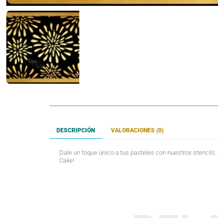
DESCRIPCIÓN
VALORACIONES (0)
Dale un toque único a tus pasteles con nuestros stencils.
Cake!