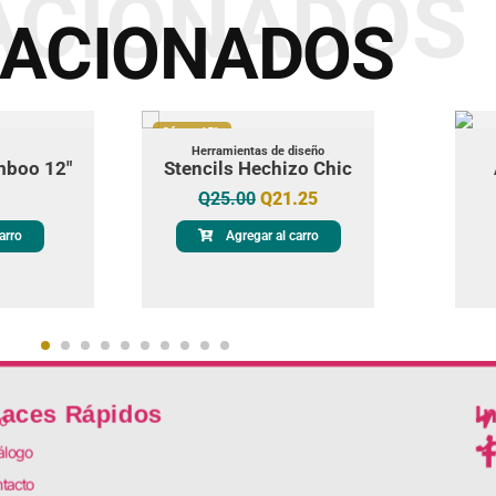
ACIONADOS
LACIONADOS
Oferta 15%
Herramientas de diseño
mboo 12"
Stencils Hechizo Chic
Q
25.00
Q
21.25
arro
Agregar al carro
laces Rápidos
I
io
álogo
tacto