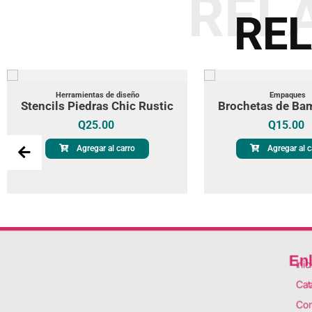
REL
RE
Herramientas de diseño
Empaques
Stencils Piedras Chic Rustic
Brochetas de Ba
Q
25.00
Q
15.00
Agregar al carro
Agregar al c
En
Inic
Cat
Con