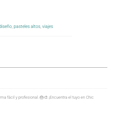
diseño
,
pasteles altos
,
viajes
a fácil y profesional. 🎂🎨 ¡Encuentra el tuyo en Chic