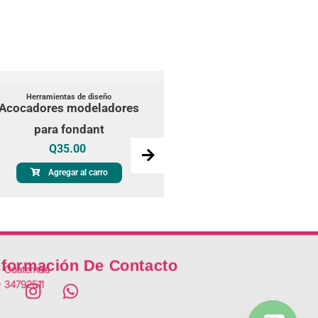
Herramientas de diseño
Herramientas de diseño
Acocadores modeladores
Sello abecedario
Q
25.00
para fondant
Q
35.00
Agregar al carro
Agregar al carro
nformación De Contacto
Guatemala
34792511