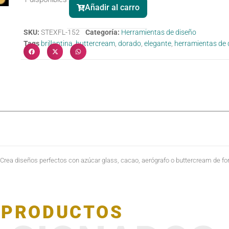
Añadir al carro
SKU:
STEXFL-152
Categoría:
Herramientas de diseño
Tags
brillantina
,
buttercream
,
dorado
,
elegante
,
herramientas de 
 Crea diseños perfectos con azúcar glass, cacao, aerógrafo o buttercream de form
PRODUCTOS