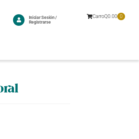
0
Carro
Q
0.00
Iniciar Sesión /
Registrarse
oral