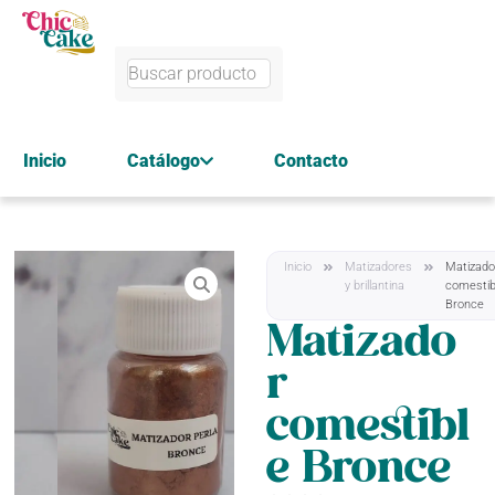
Inicio
Catálogo
Contacto
Inicio
Matizadores
Matizado
y brillantina
comestib
Bronce
Matizado
r
comestibl
e Bronce