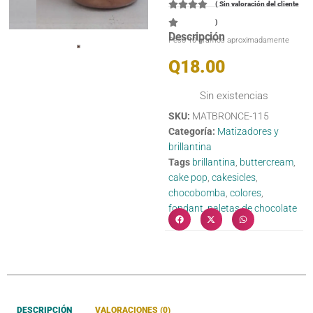
(
Sin valoración del cliente
)
Descripción
Peso 10 gramos aproximadamente
Q
18.00
Sin existencias
SKU:
MATBRONCE-115
Categoría:
Matizadores y
brillantina
Tags
brillantina
,
buttercream
,
cake pop
,
cakesicles
,
chocobomba
,
colores
,
fondant
,
paletas de chocolate
DESCRIPCIÓN
VALORACIONES (0)