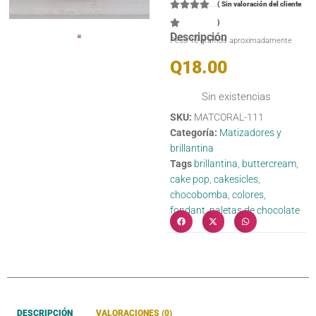
(
Sin valoración del cliente
)
Descripción
Peso 10 gramos aproximadamente
Q
18.00
Sin existencias
SKU:
MATCORAL-111
Categoría:
Matizadores y
brillantina
Tags
brillantina
,
buttercream
,
cake pop
,
cakesicles
,
chocobomba
,
colores
,
fondant
,
paletas de chocolate
DESCRIPCIÓN
VALORACIONES (0)