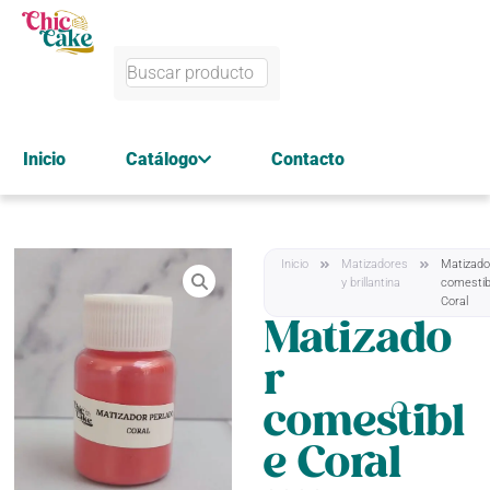
Inicio
Catálogo
Contacto
Inicio
Matizadores
Matizado
y brillantina
comestib
Coral
Matizado
r
comestibl
e Coral