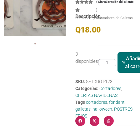
(
Sin valoración del cliente
)
Descripción
Cortadores y Marcadores de Galletas
Q
18.00
3
Añadi
disponibles
al carr
SKU:
SETDUOT-123
Categorías:
Cortadores
,
OFERTAS NAVIDEÑAS
Tags
cortadores
,
fondant
,
galletas
,
halloween
,
POSTRES
FRIOS