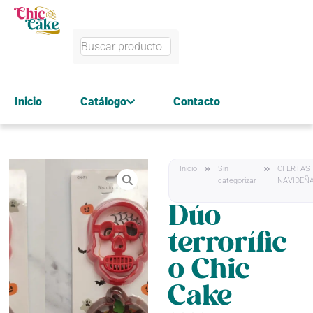
Inicio
Catálogo
Contacto
Inicio
Sin
OFERTAS
categorizar
NAVIDEÑ
Dúo
terrorífic
o Chic
Cake