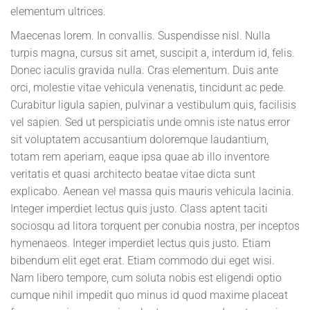
elementum ultrices.
Maecenas lorem. In convallis. Suspendisse nisl. Nulla
turpis magna, cursus sit amet, suscipit a, interdum id, felis.
Donec iaculis gravida nulla. Cras elementum. Duis ante
orci, molestie vitae vehicula venenatis, tincidunt ac pede.
Curabitur ligula sapien, pulvinar a vestibulum quis, facilisis
vel sapien. Sed ut perspiciatis unde omnis iste natus error
sit voluptatem accusantium doloremque laudantium,
totam rem aperiam, eaque ipsa quae ab illo inventore
veritatis et quasi architecto beatae vitae dicta sunt
explicabo. Aenean vel massa quis mauris vehicula lacinia.
Integer imperdiet lectus quis justo. Class aptent taciti
sociosqu ad litora torquent per conubia nostra, per inceptos
hymenaeos. Integer imperdiet lectus quis justo. Etiam
bibendum elit eget erat. Etiam commodo dui eget wisi.
Nam libero tempore, cum soluta nobis est eligendi optio
cumque nihil impedit quo minus id quod maxime placeat