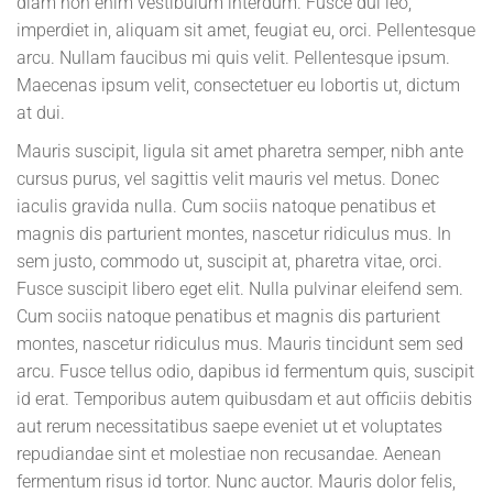
diam non enim vestibulum interdum. Fusce dui leo,
imperdiet in, aliquam sit amet, feugiat eu, orci. Pellentesque
arcu. Nullam faucibus mi quis velit. Pellentesque ipsum.
Maecenas ipsum velit, consectetuer eu lobortis ut, dictum
at dui.
Mauris suscipit, ligula sit amet pharetra semper, nibh ante
cursus purus, vel sagittis velit mauris vel metus. Donec
iaculis gravida nulla. Cum sociis natoque penatibus et
magnis dis parturient montes, nascetur ridiculus mus. In
sem justo, commodo ut, suscipit at, pharetra vitae, orci.
Fusce suscipit libero eget elit. Nulla pulvinar eleifend sem.
Cum sociis natoque penatibus et magnis dis parturient
montes, nascetur ridiculus mus. Mauris tincidunt sem sed
arcu. Fusce tellus odio, dapibus id fermentum quis, suscipit
id erat. Temporibus autem quibusdam et aut officiis debitis
aut rerum necessitatibus saepe eveniet ut et voluptates
repudiandae sint et molestiae non recusandae. Aenean
fermentum risus id tortor. Nunc auctor. Mauris dolor felis,