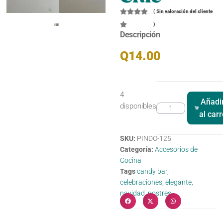
(
Sin valoración del cliente
)
Descripción
Q
14.00
4
Añadi
disponibles
al carr
SKU:
PINDO-125
Categoría:
Accesorios de
Cocina
Tags
candy bar
,
celebraciones
,
elegante
,
navidad
,
postres