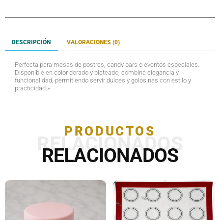
DESCRIPCIÓN
VALORACIONES (0)
Perfecta para mesas de postres, candy bars o eventos especiales.
Disponible en color dorado y plateado, combina elegancia y
funcionalidad, permitiendo servir dulces y golosinas con estilo y
practicidad.»
PRODUCTOS
RELACIONADOS
RELACIONADOS