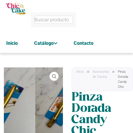
Inicio
Catálogo
Contacto
Inicio
Accesorios
Pinza
de Cocina
Dorada
Candy
Chic
Pinza
Dorada
Candy
Chic