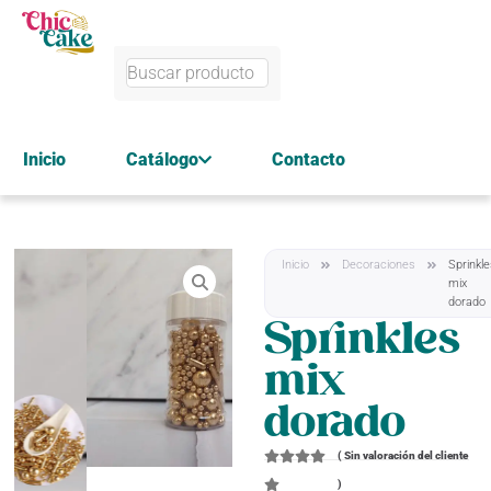
Inicio
Catálogo
Contacto
Inicio
Decoraciones
Sprinkl
mix
dorado
Sprinkles
mix
dorado
(
Sin valoración del cliente
)