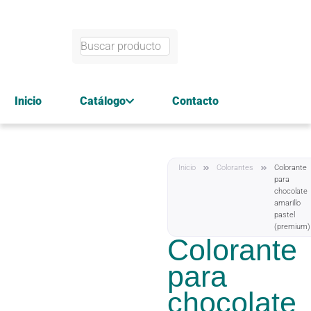
Inicio
Catálogo
Contacto
Inicio
Colorantes
Colorante
para
chocolate
amarillo
pastel
(premium)
Colorante
para
chocolate