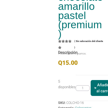
amarillo
pastel
(premium
)
(
Sin valoración del cliente
)
Descripción
Presentación 6 gramos.
Q
15.00
5
Añadi
disponibles
al carr
SKU:
COLCHO-16