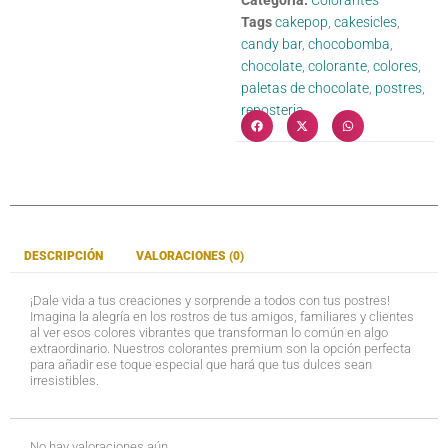
Categoría:
Colorantes
Tags
cakepop
,
cakesicles
,
candy bar
,
chocobomba
,
chocolate
,
colorante
,
colores
,
paletas de chocolate
,
postres
,
reposteria
DESCRIPCIÓN
VALORACIONES (0)
¡Dale vida a tus creaciones y sorprende a todos con tus postres!
Imagina la alegría en los rostros de tus amigos, familiares y clientes
al ver esos colores vibrantes que transforman lo común en algo
extraordinario. Nuestros colorantes premium son la opción perfecta
para añadir ese toque especial que hará que tus dulces sean
irresistibles.
No hay valoraciones aún.