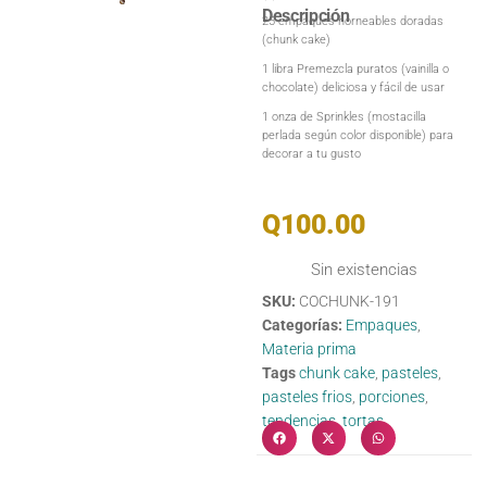
Descripción
25 empaques horneables doradas
(chunk cake)
1 libra Premezcla puratos (vainilla o
chocolate) deliciosa y fácil de usar
1 onza de Sprinkles (mostacilla
perlada según color disponible) para
decorar a tu gusto
Q
100.00
Sin existencias
SKU:
COCHUNK-191
Categorías:
Empaques
,
Materia prima
Tags
chunk cake
,
pasteles
,
pasteles frios
,
porciones
,
tendencias
,
tortas