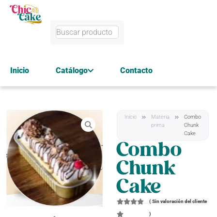
Inicio
Catálogo
Contacto
Inicio
Materia
Combo
prima
Chunk
Cake
Combo
Chunk
Cake
(
Sin valoración del cliente
)