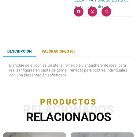
GELATINA
,
navidad
,
pasta de
goma
,
san valentin
DESCRIPCIÓN
VALORACIONES (0)
El molde de silicón es un utensilio flexible y antiadherente ideal para
realizar figuras en pasta de goma. Perfecto para postres individuales
con una presentación sofisticada.
PRODUCTOS
RELACIONADOS
RELACIONADOS