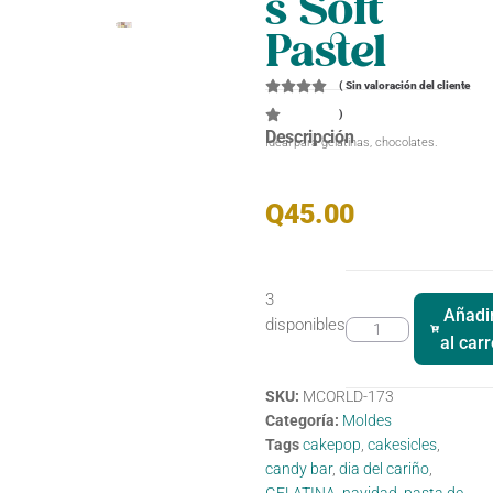
s Soft
Pastel
(
Sin valoración del cliente
)
Descripción
Ideal para gelatinas, chocolates.
Q
45.00
3
Añadi
disponibles
al carr
SKU:
MCORLD-173
Categoría:
Moldes
Tags
cakepop
,
cakesicles
,
candy bar
,
dia del cariño
,