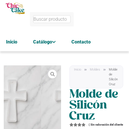
Inicio
Catálogo
Contacto
Inicio
Moldes
Molde
de
Silicón
Cruz
Molde de
Silicón
Cruz
(
Sin valoración del cliente