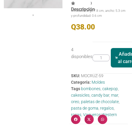
)
Descripción
Medidas: Largo:7.8 cm, ancho: 5.3 cm
y profundidad: 0.6 cm
Q
38.00
4
Añadi
disponibles
al carr
SKU:
MOCRUZ-59
Categoría:
Moldes
Tags
bombones
,
cakepop
,
cakesicles
,
candy bar
,
mar
,
oreo
,
paletas de chocolate
,
pasta de goma
,
regalos
,
rosas
,
Vaqueros Western