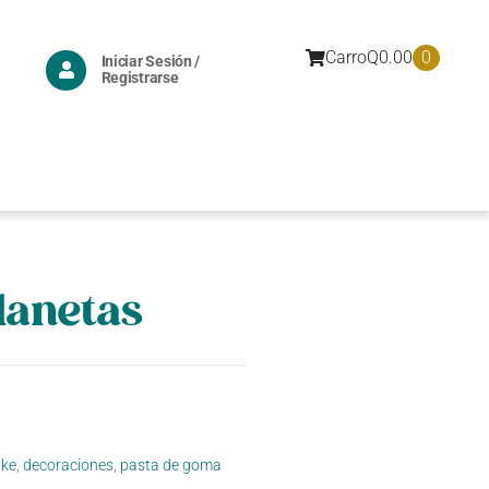
0
Carro
Q
0.00
Iniciar Sesión /
Registrarse
lanetas
ke
,
decoraciones
,
pasta de goma