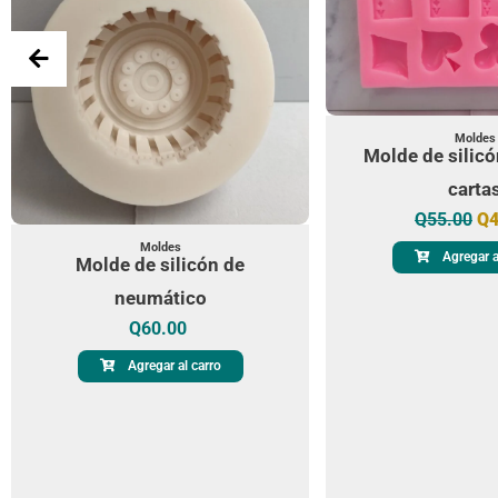
Moldes
Molde de silicó
carta
Q
55.00
Q
Moldes
Agregar a
Molde de silicón de
neumático
Q
60.00
Agregar al carro