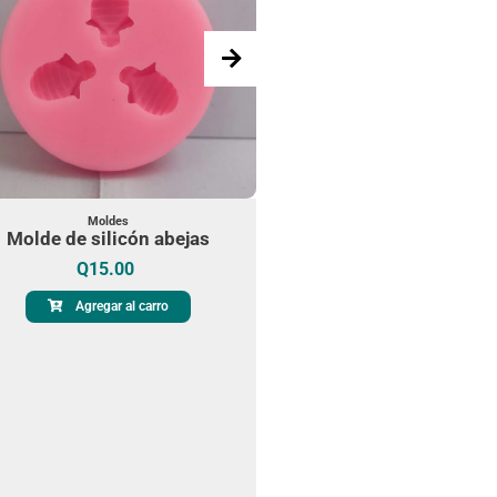
Moldes
Molde de silicón abejas
Moldes
Molde de silicón abec
Q
15.00
completo
Agregar al carro
Q
60.00
Agregar al carro