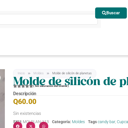
Buscar
Inicio
Moldes
Molde de silicón de planetas
Molde de silicón de p
(
Sin valoración del cliente
)
Descripción
Q
60.00
Sin existencias
SKU:
MOLPLAN-113
Categoría:
Moldes
Tags
candy bar
,
Cupca