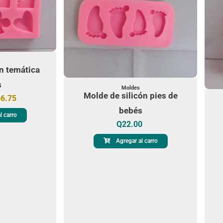
n temática
s
Moldes
Molde de silicón pies de
46.75
bebés
l carro
Q
22.00
Agregar al carro