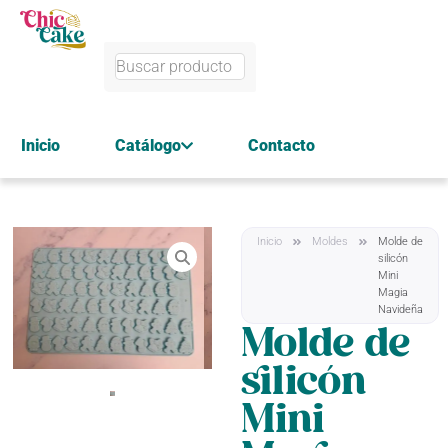
Inicio
Catálogo
Contacto
Inicio
Moldes
Molde de
silicón
Mini
Magia
Navideña
Molde de
silicón
Mini