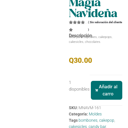
Magia
Navideña
(
Sin valoración del cliente
)
Descripción
Ideal para cupcakes, cakepops,
cakesicles, chocolates.
Q
30.00
1
Añadir al
disponibles
carro
SKU:
MNAVM-161
Categoría:
Moldes
Tags
bombones
,
cakepop
,
cakesicles
,
candy bar
,