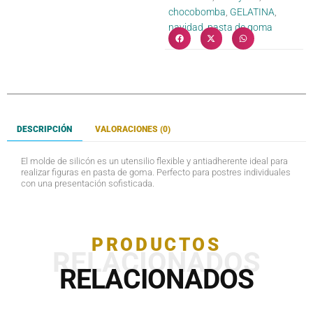
chocobomba
,
GELATINA
,
navidad
,
pasta de goma
DESCRIPCIÓN
VALORACIONES (0)
El molde de silicón es un utensilio flexible y antiadherente ideal para
realizar figuras en pasta de goma. Perfecto para postres individuales
con una presentación sofisticada.
PRODUCTOS
RELACIONADOS
RELACIONADOS