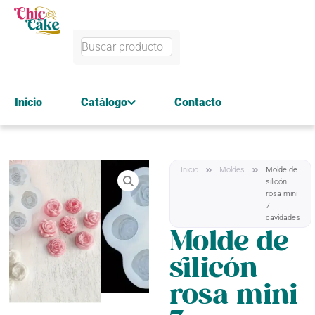
Inicio
Catálogo
Contacto
Inicio
Moldes
Molde de
silicón
rosa mini
7
cavidades
Molde de
silicón
rosa mini