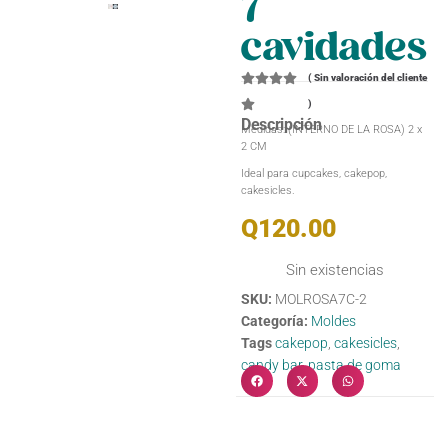
7
cavidades
(
Sin valoración del cliente
)
Descripción
Medidas: (INTERNO DE LA ROSA) 2 x
2 CM
Ideal para cupcakes, cakepop,
cakesicles.
Q
120.00
Sin existencias
SKU:
MOLROSA7C-2
Categoría:
Moldes
Tags
cakepop
,
cakesicles
,
candy bar
,
pasta de goma