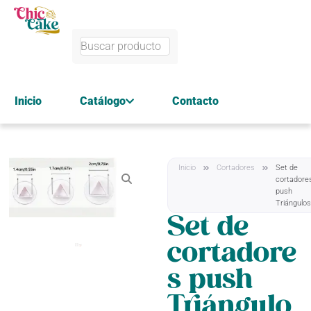
Inicio
Catálogo
Contacto
Inicio
Cortadores
Set de
cortadore
push
Triángulo
Set de
cortadore
s push
Triángulo