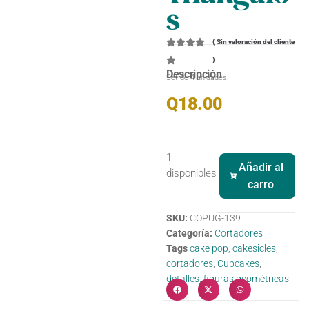
s
(
Sin valoración del cliente
)
Descripción
Set de 4 unidades.
Q
18.00
1
Añadir al
disponibles
carro
SKU:
COPUG-139
Categoría:
Cortadores
Tags
cake pop
,
cakesicles
,
cortadores
,
Cupcakes
,
detalles
,
figuras geométricas