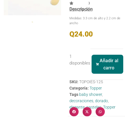
)
Descripción
Material: Acrílico
Medidas: 3.3 cm de alto y 2.2 cm de
ancho
Q
24.00
1
Añadir al
disponibles
carro
SKU:
TOPOIES-125
Categoría:
Topper
Tags
baby shower
,
decoraciones
,
dorado
,
elegante
,
pasteles
,
Topper