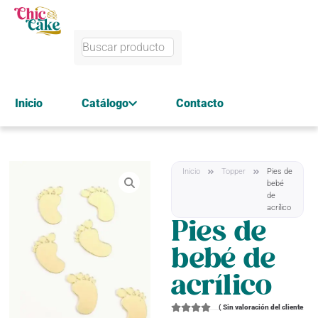
Inicio
Catálogo
Contacto
Inicio
Topper
Pies de
bebé
de
acrílico
Pies de
bebé de
acrílico
(
Sin valoración del cliente