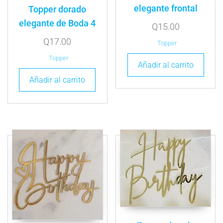
elegante frontal
Topper dorado
elegante de Boda 4
Q
15.00
Q
17.00
Topper
Topper
Añadir al carrito
Añadir al carrito