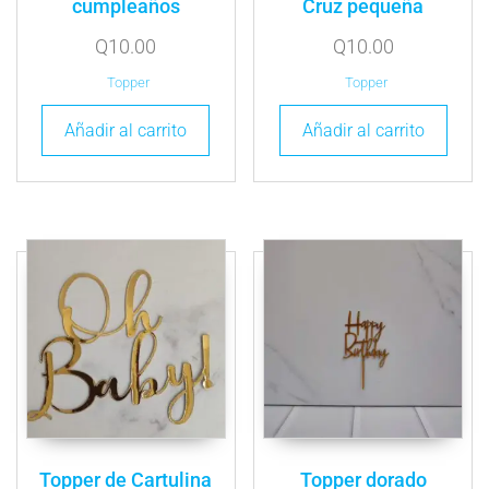
cumpleaños
Cruz pequeña
Q
10.00
Q
10.00
Topper
Topper
Añadir al carrito
Añadir al carrito
Topper de Cartulina
Topper dorado