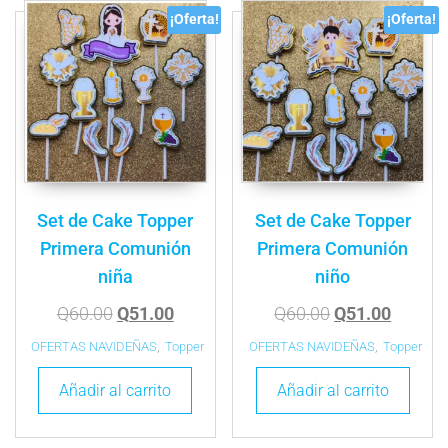
¡Oferta!
¡Oferta!
Set de Cake Topper
Set de Cake Topper
Primera Comunión
Primera Comunión
niña
niño
Q
60.00
Q
51.00
Q
60.00
Q
51.00
OFERTAS NAVIDEÑAS
,
Topper
OFERTAS NAVIDEÑAS
,
Topper
Añadir al carrito
Añadir al carrito