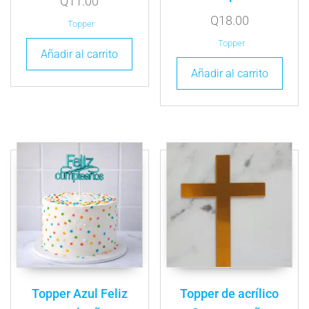
Q
11.00
Q
18.00
Topper
Topper
Añadir al carrito
Añadir al carrito
Topper Azul Feliz
Topper de acrílico