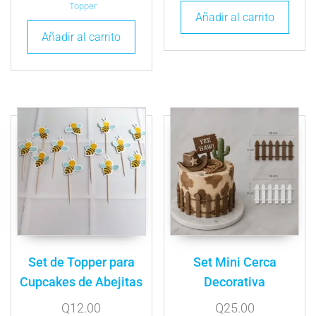
Topper
Añadir al carrito
Añadir al carrito
Set de Topper para
Set Mini Cerca
Cupcakes de Abejitas
Decorativa
Q
12.00
Q
25.00