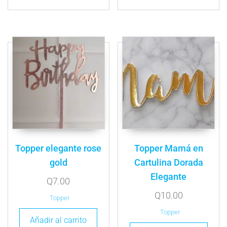
Topper elegante rose
Topper Mamá en
gold
Cartulina Dorada
Elegante
Q
7.00
Q
10.00
Topper
Topper
Añadir al carrito