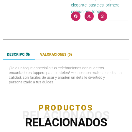
elegante
,
pasteles
,
primera
comunión
,
Topper
DESCRIPCIÓN
VALORACIONES (0)
¡Dale un toque especial a tus celebraciones con nuestros
encantadores toppers para pasteles! Hechos con materiales de alta
calidad, son fáciles de usar y añaden un detalle divertido y
personalizado a tus dulces.
PRODUCTOS
RELACIONADOS
RELACIONADOS