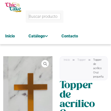
Inicio
Catálogo
Contacto
Inicio
Topper
Topper
de
acrílico
Cruz
pequeña
Topper
de
acrílico