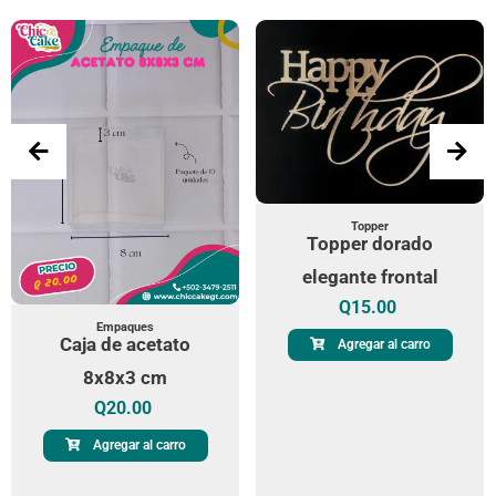
Topper
Topper dorado
elegante frontal
Q
15.00
Empaques
Caja de acetato
Agregar al carro
8x8x3 cm
Q
20.00
Agregar al carro