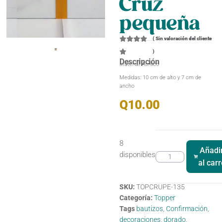
Cruz
pequeña
(
Sin valoración del cliente
)
Descripción
Material: Acrílico
Medidas: 10 cm de alto y 7 cm de
ancho
Q
10.00
8
Añadi
disponibles
al carr
SKU:
TOPCRUPE-135
Categoría:
Topper
Tags
bautizos
,
Confirmación
,
decoraciones
,
dorado
,