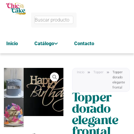
Inicio
Catálogo
Contacto
Inicio
Topper
Topper
dorado
elegante
frontal
Topper
dorado
elegante
frontal