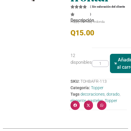
(
Sin valoración del cliente
)
Descripción
Happy Birthday redonda
Q
15.00
12
Añadi
disponibles
al carr
SKU:
TOHBAFR-113
Categoría:
Topper
Tags
decoraciones
,
dorado
,
elegante
,
pasteles
,
Topper