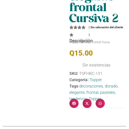
frontal
Cursiva 2
(
Sin valoración del cliente
)
Descripción
Happy Birthday frontal Curva
Q
15.00
Sin existencias
SKU:
TOFHBC-131
Categoría:
Topper
Tags
decoraciones
,
dorado
,
elegante
,
frontal
,
pasteles
,
tendencia
,
Topper