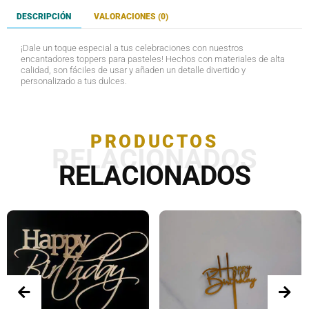
DESCRIPCIÓN
VALORACIONES (0)
¡Dale un toque especial a tus celebraciones con nuestros
encantadores toppers para pasteles! Hechos con materiales de alta
calidad, son fáciles de usar y añaden un detalle divertido y
personalizado a tus dulces.
PRODUCTOS
RELACIONADOS
RELACIONADOS