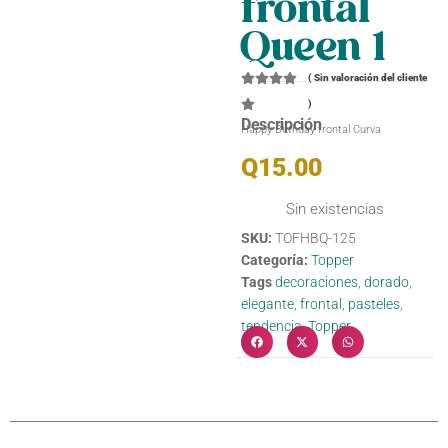
frontal
Queen 1
(
Sin valoración del cliente
)
Descripción
Happy Birthday frontal Curva
Q
15.00
Sin existencias
SKU:
TOFHBQ-125
Categoría:
Topper
Tags
decoraciones
,
dorado
,
elegante
,
frontal
,
pasteles
,
tendencia
,
Topper