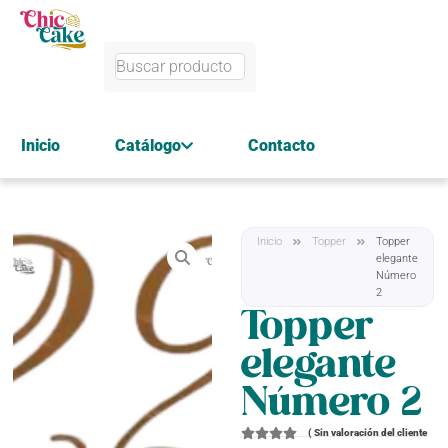
Inicio
Catálogo
Contacto
Inicio
Topper
Topper
elegante
Número
2
Topper
elegante
Número 2
(
Sin valoración del cliente