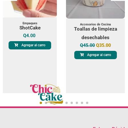
Empaques
Accesorios de Cocina
ShotCake
Toallas de limpieza
Q
4.00
desechables
Q
45.00
Q
35.00
Agregar al carro
Agregar al carro