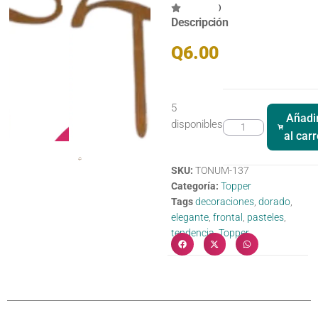
)
Descripción
Q
6.00
5
Añadi
disponibles
al carr
SKU:
TONUM-137
Categoría:
Topper
Tags
decoraciones
,
dorado
,
elegante
,
frontal
,
pasteles
,
tendencia
,
Topper